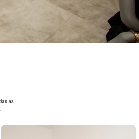
das as
.