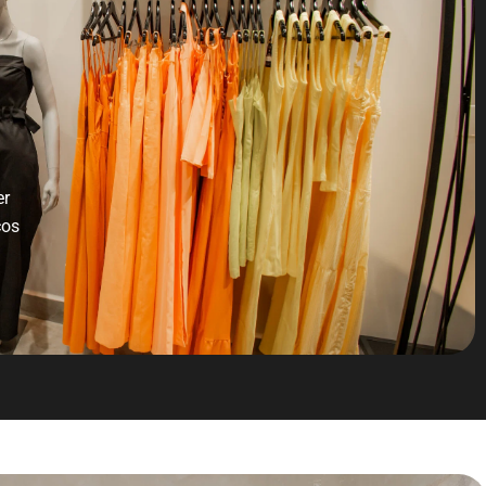
er
ços