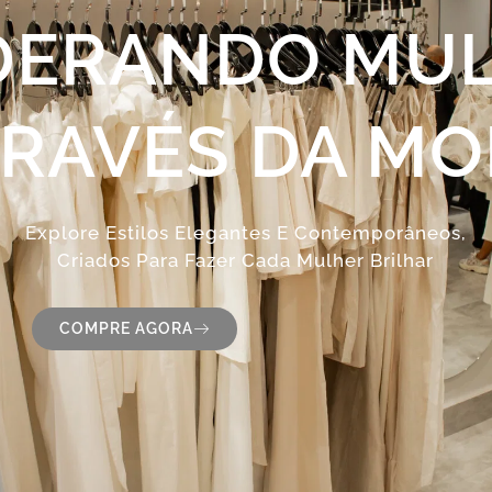
DERANDO MUL
RAVÉS DA M
Explore Estilos Elegantes E Contemporâneos,
Criados Para Fazer Cada Mulher Brilhar
COMPRE AGORA