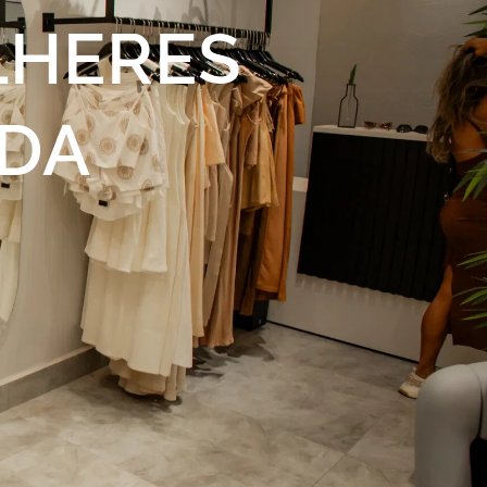
HERES
ODA